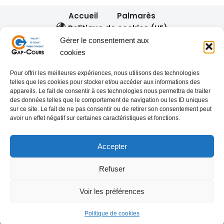
Accueil
Palmarès
Politique de cookies (UE)
Gérer le consentement aux
cookies
Nos réseaux :
Pour offrir les meilleures expériences, nous utilisons des technologies
telles que les cookies pour stocker et/ou accéder aux informations des
appareils. Le fait de consentir à ces technologies nous permettra de traiter
des données telles que le comportement de navigation ou les ID uniques
sur ce site. Le fait de ne pas consentir ou de retirer son consentement peut
avoir un effet négatif sur certaines caractéristiques et fonctions.
Nos autres services :
gap-co.fr
Accepter
Refuser
Voir les préférences
Politique de cookies
Gap-Cours
| Propulsé par
WordPress